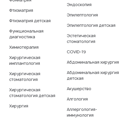
Эндоскопия
Фтизиатрия
Эпилептология
Фтизиатрия детская
Эпилептология детская
Функциональная
Эстетическая
диагностика
стоматология
Химиотерапия
COVID-19
Хирургическая
Абдоминальная хирургия
имплантология
Абдоминальная хирургия
Хирургическая
детская
стоматология
Акушерство
Хирургическая
стоматология детская
Алгология
Хирургия
Аллергология-
иммунология