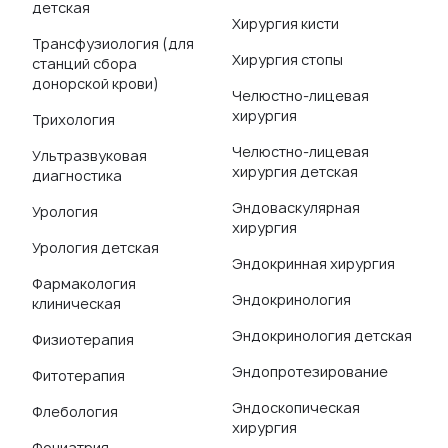
детская
Хирургия кисти
Трансфузиология (для
Хирургия стопы
станций сбора
донорской крови)
Челюстно-лицевая
хирургия
Трихология
Челюстно-лицевая
Ультразвуковая
хирургия детская
диагностика
Эндоваскулярная
Урология
хирургия
Урология детская
Эндокринная хирургия
Фармакология
Эндокринология
клиническая
Эндокринология детская
Физиотерапия
Эндопротезирование
Фитотерапия
Эндоскопическая
Флебология
хирургия
Фониатрия