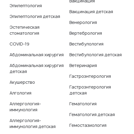
Вакцинация
Эпилептология
Вакцинация детская
Эпилептология детская
Венерология
Эстетическая
стоматология
Вертебрология
COVID-19
Вестибулология
Абдоминальная хирургия
Вестибулология детская
Абдоминальная хирургия
Ветеринария
детская
Гастроэнтерология
Акушерство
Гастроэнтерология
Алгология
детская
Аллергология-
Гематология
иммунология
Гематология детская
Аллергология-
Гемостазиология
иммунология детская