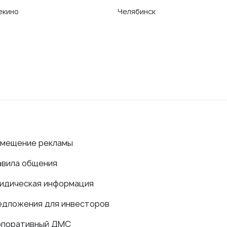
екино
Челябинск
змещение рекламы
авила общения
идическая информация
едложения для инвесторов
рпоративный ДМС