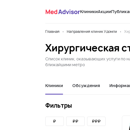
Клиники
Акции
Публика
Главная
Направления клиник Удомли
Хир
Хирургическая с
Список клиник, оказывающих услуги по н
ближайшими метро
Клиники
Обсуждения
Информа
Фильтры
₽
₽₽
₽₽₽