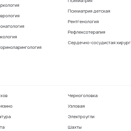
Психиатрия
ркология
Психиатрия детская
врология
Рентгенология
онатология
Рефлексотерапия
кология
Сердечно-сосудистая хирург
ориноларингология
хов
Черноголовка
язино
Узловая
атура
Электроугли
та
Шахты