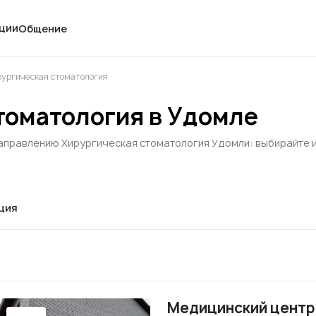
ции
Общение
ургическая стоматология
томатология в Удомле
аправлению Хирургическая стоматология Удомли: выбирайте из
ция
Медицинский центр 