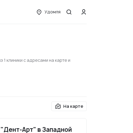
Удомля
 1 клиники с адресами на карте и
На карте
"Дент-Арт" в Западной