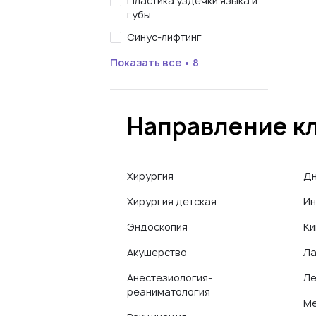
Пластика уздечки языка и
губы
Синус-лифтинг
Показать все • 8
Направление к
Хирургия
Дн
Хирургия детская
Ин
Эндоскопия
Ки
Акушерство
Ла
Анестезиология-
Ле
реаниматология
Ме