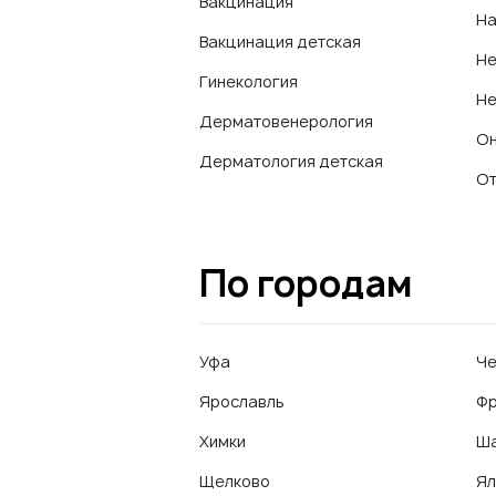
Вакцинация
На
Вакцинация детская
Не
Гинекология
Не
Дерматовенерология
Он
Дерматология детская
От
По городам
Уфа
Че
Ярославль
Фр
Химки
Ш
Щелково
Ял