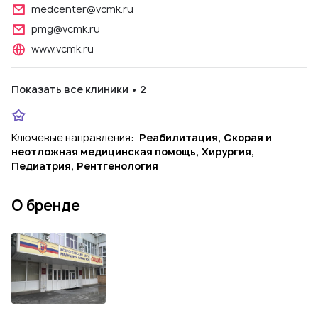
medcenter@vcmk.ru
pmg@vcmk.ru
www.vcmk.ru
Показать все клиники • 2
Ключевые направления:
Реабилитация, Скорая и
неотложная медицинская помощь, Хирургия,
Педиатрия, Рентгенология
О бренде