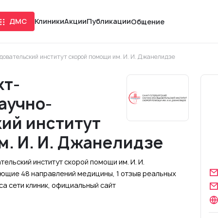
ДМС
Клиники
Акции
Публикации
Общение
овательский институт скорой помощи им. И. И. Джанелидзе
кт-
аучно-
ий институт
м. И. И. Джанелидзе
льский институт скорой помощи им. И. И.
гающие 48 направлений медицины, 1 отзыв реальных
а сети клиник, официальный сайт