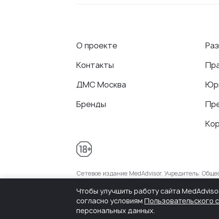
О проекте
Ра
Контакты
Пр
ДМС Москва
Юр
Бренды
Пр
Ко
Сетевое издание MedAdvisor. Учредитель: Общ
присвоенный Федеральной службой по надзору 
Чтобы улучшить работу сайта MedAdviso
согласно условиям
Пользовательского 
персональных данных.