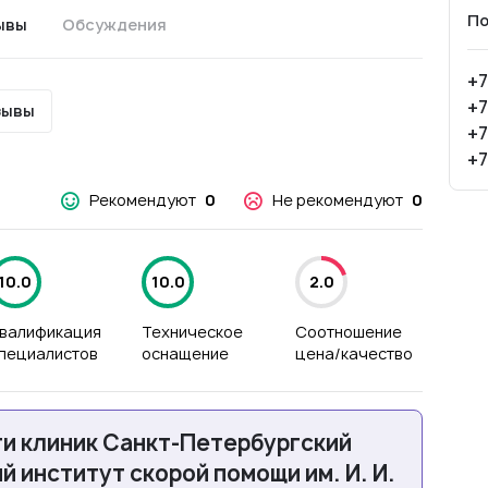
По
ывы
Обсуждения
+7
+7
зывы
+7
+7
Рекомендуют
0
Не рекомендуют
0
10.0
10.0
2.0
валификация
Техническое
Соотношение
пециалистов
оснащение
цена/качество
ти клиник Санкт-Петербургский
 институт скорой помощи им. И. И.