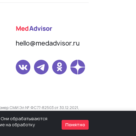
hello@medadvisor.ru
омер СМИ Эл № ФС77-82503 от 30.12.2021,
s. Они обрабатываются
сие на обработку
Понятно