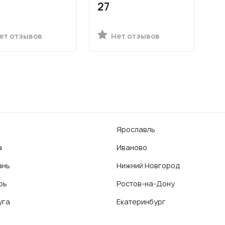
27
ет отзывов
Нет отзывов
Ярославль
а
Иваново
ань
Нижний Новгород
рь
Ростов-на-Дону
уга
Екатеринбург