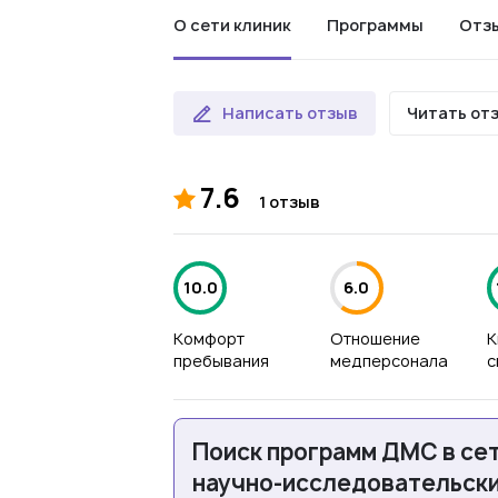
О сети клиник
Программы
Отз
Написать отзыв
Читать от
7.6
1 отзыв
10.0
6.0
Комфорт
Отношение
К
пребывания
медперсонала
с
Поиск программ ДМС в се
научно-исследовательский