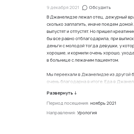
9 декабря 2021
Обсудить
В Джанелидзе лежал отец, дежурный вра
сколько заплатить, иначе поедем домой.
выпустят и отпустят. Но пришел креатинин
бы все равно отблагодарила, при выписке
деньги с молодой тогда девушки, у кото
хорошие, и кормили очень хорошо, ухода 
в больнице с лежачим пациентом.
Мы переехали в Джанелидзе из другой бо
очень благодарна в итоге. Еда в Джанел
черный хлеб, чай показались бы вам ре
Развернуть ↓
Ссылка на первоисточник
Период посещения:
ноябрь 2021
ВКонтакте, 2021
Направления:
Урология