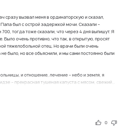
ч сразу вызвал меня в ординаторскую и сказал,
 Папа был с острой задержкой мочи. Сказали –
 700, тогда тоже сказали, что через 4 дня выпишут. Я
. Было очень противно, что так, в открытую, просят
рой тяжелобольной отец. Но врачи были очень
не было, но все объяснили, и мы сами постоянно были
льницы, и отношение, лечение – небо и земля, я
идзе – прекрасная тушеная капуста с мясом, свежий
стораном. В Джанелидзе прекрасно всегда кормили.
0