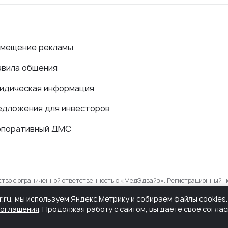
змещение рекламы
авила общения
идическая информация
едложения для инвесторов
рпоративный ДМС
ество с ограниченной ответственностью «МедЭдвайз». Регистрационный н
в сфере связи, информационных технологий и массовых коммуникаций.
r.ru, мы используем Яндекс.Метрику и собираем файлы cookie
соглашения
. Продолжая работу с сайтом, вы даете свое согла