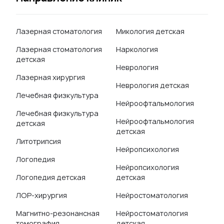
Лазерная стоматология
Микология детская
Лазерная стоматология
Наркология
детская
Неврология
Лазерная хирургия
Неврология детская
Лечебная физкультура
Нейроофтальмология
Лечебная физкультура
Нейроофтальмология
детская
детская
Литотрипсия
Нейропсихология
Логопедия
Нейропсихология
Логопедия детская
детская
ЛОР-хирургия
Нейростоматология
Магнитно-резонансная
Нейростоматология
томография
детская