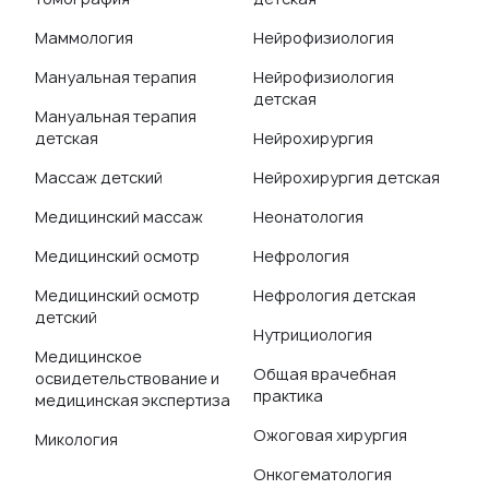
Маммология
Нейрофизиология
Мануальная терапия
Нейрофизиология
детская
Мануальная терапия
детская
Нейрохирургия
Массаж детский
Нейрохирургия детская
Медицинский массаж
Неонатология
Медицинский осмотр
Нефрология
Медицинский осмотр
Нефрология детская
детский
Нутрициология
Медицинское
Общая врачебная
освидетельствование и
практика
медицинская экспертиза
Ожоговая хирургия
Микология
Онкогематология