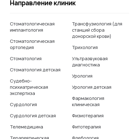
Направление клиник
Стоматологическая
Трансфузиология (для
имплантология
станций сбора
донорской крови)
Стоматологическая
ортопедия
Трихология
Стоматология
Ультразвуковая
диагностика
Стоматология детская
Урология
Судебно-
психиатрическая
Урология детская
экспертиза
Фармакология
Сурдология
клиническая
Сурдология детская
Физиотерапия
Телемедицина
Фитотерапия
Терапевтическая
Флебология