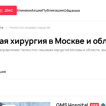
ДМС
Клиники
Акции
Публикации
Общение
сти
Челюстно-лицевая хирургия
я хирургия в Москве и об
аправлению Челюстно-лицевая хирургия Москвы и области: выб
ция
GMS Hospital