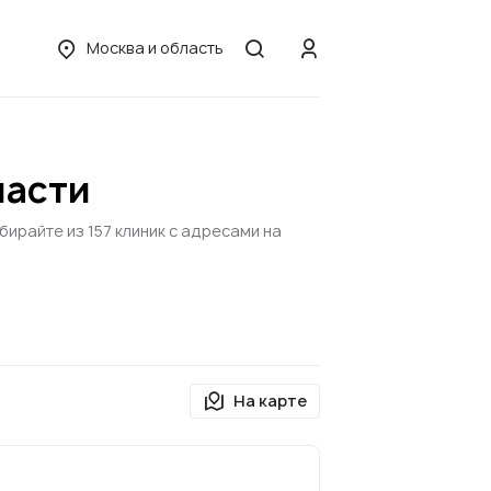
Москва и область
ласти
ирайте из 157 клиник с адресами на
На карте