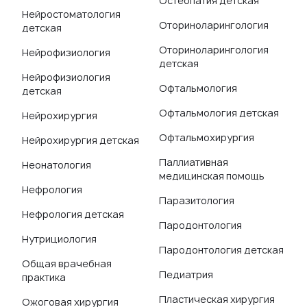
Остеопатия детская
Нейростоматология
Оториноларингология
детская
Оториноларингология
Нейрофизиология
детская
Нейрофизиология
Офтальмология
детская
Офтальмология детская
Нейрохирургия
Офтальмохирургия
Нейрохирургия детская
Паллиативная
Неонатология
медицинская помощь
Нефрология
Паразитология
Нефрология детская
Пародонтология
Нутрициология
Пародонтология детская
Общая врачебная
Педиатрия
практика
Пластическая хирургия
Ожоговая хирургия