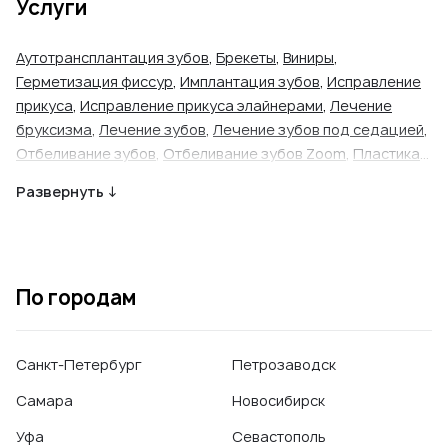
Услуги
Аутотрансплантация зубов
,
Брекеты
,
Виниры
,
Герметизация фиссур
,
Имплантация зубов
,
Исправление
прикуса
,
Исправление прикуса элайнерами
,
Лечение
бруксизма
,
Лечение зубов
,
Лечение зубов под седацией
,
Отбеливание зубов
,
Отбеливание зубов Zoom
,
Пластика
уздечки языка и губы
,
Протезирование зубов
,
Развернуть ↓
Профессиональная гигиена полости рта
,
Удаление зуба
(простое)
,
Удаление зуба (сложное)
По городам
Санкт-Петербург
Петрозаводск
Самара
Новосибирск
Уфа
Севастополь