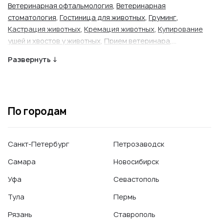
Ветеринарная офтальмология
,
Ветеринарная
стоматология
,
Гостиница для животных
,
Груминг
,
Кастрация животных
,
Кремация животных
,
Купирование
ушей и хвостов у животных
,
Прием ветеринара
,
Родовспоможение у животных
,
Стерилизация животных
,
Развернуть ↓
УЗИ животных
,
Чипирование животных
По городам
Санкт-Петербург
Петрозаводск
Самара
Новосибирск
Уфа
Севастополь
Тула
Пермь
Рязань
Ставрополь