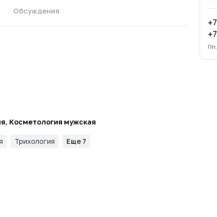
Обсуждения
+7
+7
пн
я, Косметология мужская
я
Трихология
Еще 7