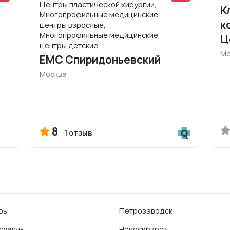
Центры пластической хирургии,
К
Многопрофильные медицинские
к
центры взрослые,
Многопрофильные медицинские
Ц
центры детские
Мо
EMC Спиридоньевский
Москва
8
1 отзыв
рь
Петрозаводск
славль
Новосибирск