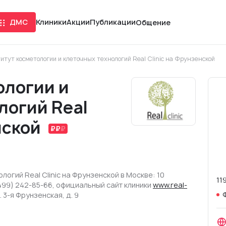
ДМС
Клиники
Акции
Публикации
Общение
итут косметологии и клеточных технологий Real Clinic на Фрунзенской
ологии и
логий Real
нской
логий Real Clinic на Фрунзенской в Москве: 10
11
499) 242-85-66, официальный сайт клиники
www.real-
. 3-я Фрунзенская, д. 9