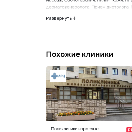
дерматовенеролога
,
Прием диетолога
,
эндокринолога
,
Уход за кожей лица
Развернуть ↓
Похожие клиники
Поликлиники взрослые,