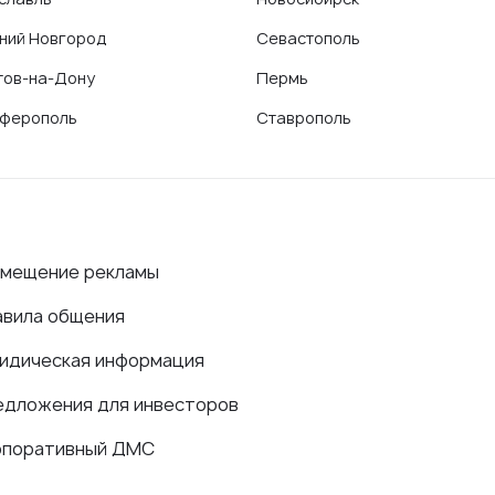
ний Новгород
Севастополь
тов-на-Дону
Пермь
ферополь
Ставрополь
змещение рекламы
авила общения
идическая информация
едложения для инвесторов
рпоративный ДМС