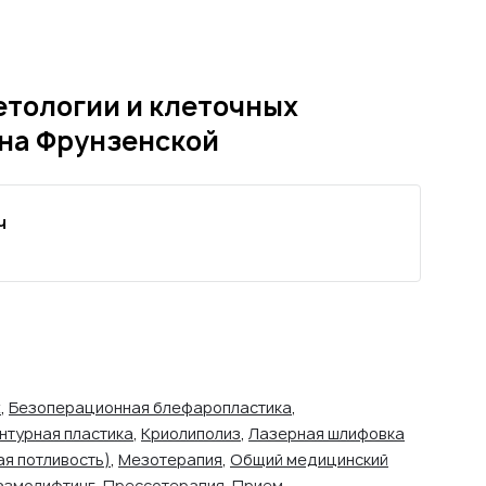
етологии и клеточных
c на Фрунзенской
ч
ж
,
Безоперационная блефаропластика
,
нтурная пластика
,
Криолиполиз
,
Лазерная шлифовка
я потливость)
,
Мезотерапия
,
Общий медицинский
азмолифтинг
,
Прессотерапия
,
Прием