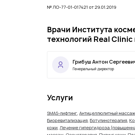
№ ЛО-77-01-017421 от 29.01.2019
Врачи Института косм
технологий Real Clini
Грибуш Антон Сергееви
Генеральный директор
Услуги
SMAS-лифтинг
,
Антицеллюлитный масса
Биоревитализация
,
Ботулинотерапия
,
Ко
кожи
,
Лечение гипергидроза (повышенна
массаж
,
Озонотерапия
,
Пилинг кожи
,
Пл