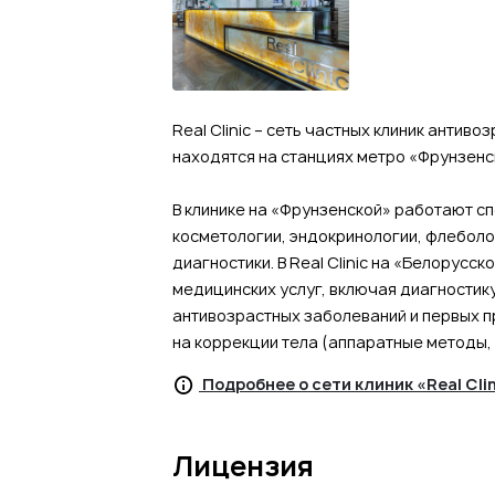
Real Clinic – сеть частных клиник антив
находятся на станциях метро «Фрунзенс
В клинике на «Фрунзенской» работают с
косметологии, эндокринологии, флеболог
диагностики. В Real Clinic на «Белорус
медицинских услуг, включая диагностику
антивозрастных заболеваний и первых п
на коррекции тела (аппаратные методы, 
Подробнее о сети клиник «Real Cli
Лицензия