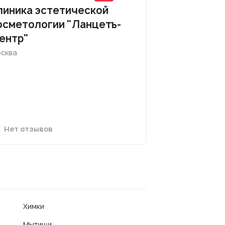
линика эстетической
осметологии "Ланцетъ-
ентр"
сква
Нет отзывов
Химки
Мытищи