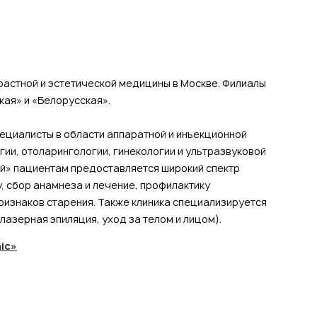
озрастной и эстетической медицины в Москве. Филиалы
кая» и «Белорусская».
пециалисты в области аппаратной и инъекционной
ии, отоларингологии, гинекологии и ультразвуковой
ской» пациентам предоставляется широкий спектр
, сбор анамнеза и лечение, профилактику
ризнаков старения. Также клиника специализируется
лазерная эпиляция, уход за телом и лицом).
nic»