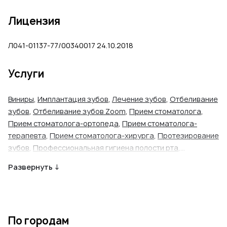
Лицензия
Л041-01137-77/00340017 24.10.2018
Услуги
Виниры
,
Имплантация зубов
,
Лечение зубов
,
Отбеливание
зубов
,
Отбеливание зубов Zoom
,
Прием стоматолога
,
Прием стоматолога-ортопеда
,
Прием стоматолога-
терапевта
,
Прием стоматолога-хирурга
,
Протезирование
зубов
,
Профессиональная гигиена полости рта
,
Рентгенография
,
Удаление зуба (простое)
,
Удаление
Развернуть ↓
зуба (сложное)
По городам