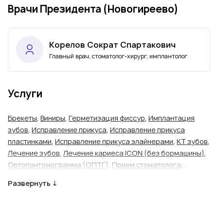
Врачи Президента (Новогиреево)
Корелов Сократ Спартакович
Главный врач, стоматолог-хирург, имплантолог
Услуги
Брекеты
,
Виниры
,
Герметизация фиссур
,
Имплантация
зубов
,
Исправление прикуса
,
Исправление прикуса
пластинками
,
Исправление прикуса элайнерами
,
КТ зубов
,
Лечение зубов
,
Лечение кариеса ICON (без бормашины)
,
Ортопантомограмма (ОПТГ)
,
Прием стоматолога
,
Прицельный снимок зуба
,
Прицельный снимок зуба
Развернуть ↓
детский
,
Протезирование зубов
,
Профессиональная
гигиена полости рта
,
Реставрация зубов
,
Синус-лифтинг
,
Удаление зуба (простое)
,
Удаление зуба (сложное)
,