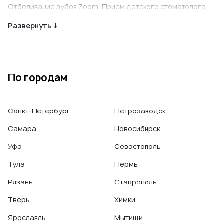
Отбеливание зубов Zoom
,
Прием детского стоматолога
,
Прием детского стоматолога-ортодонта
,
Прием
Развернуть ↓
стоматолога
,
Прием стоматолога-ортодонта
,
Прицельный снимок зуба
,
Протезирование зубов
,
Удаление зуба (простое)
,
Удаление зуба (сложное)
,
Удаление молочного зуба
По городам
Санкт-Петербург
Петрозаводск
Самара
Новосибирск
Уфа
Севастополь
Тула
Пермь
Рязань
Ставрополь
Тверь
Химки
Ярославль
Мытищи