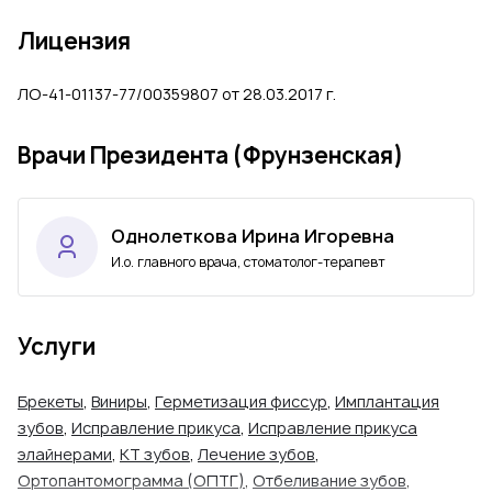
Лицензия
ЛО-41-01137-77/00359807 от 28.03.2017 г.
Врачи Президента (Фрунзенская)
Однолеткова Ирина Игоревна
И.о. главного врача, стоматолог-терапевт
Услуги
Брекеты
,
Виниры
,
Герметизация фиссур
,
Имплантация
зубов
,
Исправление прикуса
,
Исправление прикуса
элайнерами
,
КТ зубов
,
Лечение зубов
,
Ортопантомограмма (ОПТГ)
,
Отбеливание зубов
,