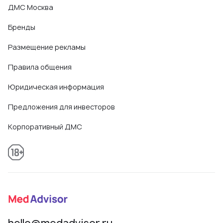
ДМС Москва
(УЗИ)
,
Холтеровское мониторирование сердечного
ритма
,
Электрокардиография (ЭКГ)
,
Электрофорез
,
Бренды
Эхокардиография (ЭХО-КГ)
Размещение рекламы
Правила общения
Юридическая информация
Предложения для инвесторов
Корпоративный ДМС