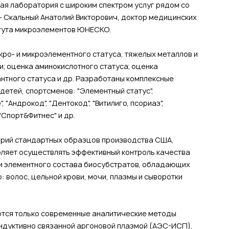
ская лаборатория с широким спектром услуг рядом со
 - Скальный Анатолий Викторович, доктор медицинских
итута микроэлементов ЮНЕСКО.
кро- и микроэлементного статуса, тяжелых металлов и
и; оценка аминокислотного статуса; оценка
антного статуса и др. Разработаны комплексные
детей, спортсменов: "Элементный статус",
 "Андрокод", "Дентокод", "Витилиго, псориаз",
 "Спорт&Фитнес" и др.
ерий стандартных образцов производства США,
воляет осуществлять эффективный контроль качества
и элементного состава биосубстратов, обладающих
 волос, цельной крови, мочи, плазмы и сыворотки
ются только современные аналитические методы
ндуктивно связанной аргоновой плазмой (АЭС-ИСП),