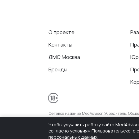
О проекте
Ра
Контакты
Пр
ДМС Москва
Юр
Бренды
Пр
Ко
Сетевое издание MedAdvisor. Учредитель: Общ
присвоенный Федеральной службой по надзору 
Чтобы улучшить работу сайта MedAdviso
согласно условиям
Пользовательского 
персональных данных.