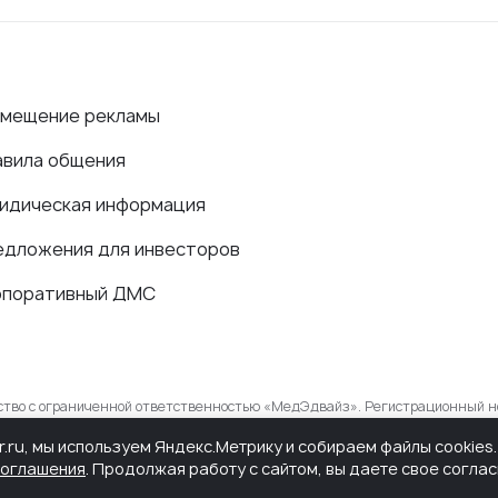
змещение рекламы
авила общения
идическая информация
едложения для инвесторов
рпоративный ДМС
ество с ограниченной ответственностью «МедЭдвайз». Регистрационный н
в сфере связи, информационных технологий и массовых коммуникаций.
r.ru, мы используем Яндекс.Метрику и собираем файлы cookie
соглашения
. Продолжая работу с сайтом, вы даете свое согла