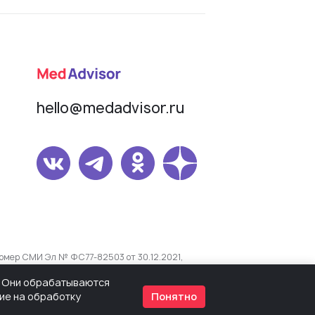
hello@medadvisor.ru
омер СМИ Эл № ФС77-82503 от 30.12.2021,
s. Они обрабатываются
сие на обработку
Понятно