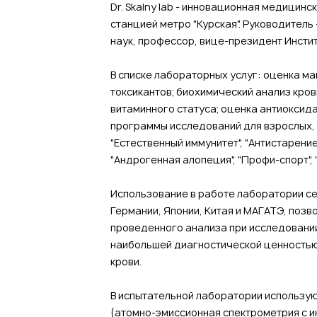
Dr. Skalny lab - инновационная медицин
станцией метро "Курская". Руководитель
наук, профессор, вице-президент Инст
В списке лабораторных услуг: оценка ма
токсикантов; биохимический анализ кров
витаминного статуса; оценка антиоксид
программы исследований для взрослых, 
"Естественный иммунитет", "Антистарение",
"Андрогенная алопеция", "Профи-спорт",
Использование в работе лаборатории с
Германии, Японии, Китая и МАГАТЭ, поз
проведенного анализа при исследовани
наибольшей диагностической ценностью:
крови.
В испытательной лаборатории использу
(атомно-эмиссионная спектрометрия с и