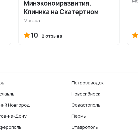
Мо
Минэкономразвития.
Клиника на Скатертном
Москва
10
2 отзыва
рь
Петрозаводск
славль
Новосибирск
ний Новгород
Севастополь
тов-на-Дону
Пермь
ферополь
Ставрополь