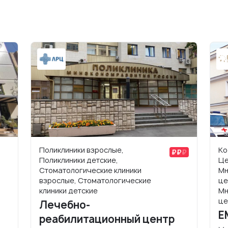
Поликлиники взрослые,
Ко
Поликлиники детские,
Це
Стоматологические клиники
Мн
взрослые, Стоматологические
це
клиники детские
Мн
це
Лечебно-
E
реабилитационный центр