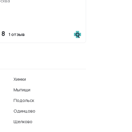
сква
8
1 отзыв
Химки
Мытищи
Подольск
Одинцово
Щелково