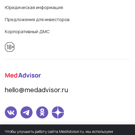
Юридическая информация
Предложения для инвесторов
Корпоративный ДМС
hello@medadvisor.ru
Сетевое издание MedAdvisor. Учредитель: Общество с ограниченной
Чтобы улучшить работу сайта MedAdvisor.ru, мы используем
ответственностью «МедЭдвайз». Регистрационный номер СМИ Эл