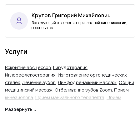
Крутов Григорий Михайлович
Заведующий отделения прикладной кинезиологии,
сооснователь
Услуги
Вскрытие абсцессов
,
Гирудотерапия
,
Иглорефлекостерапия
,
Изготовление ортопедических
стелек
,
Лечение зубов
,
Лимфодренажный массаж
,
Общий
медицинский массаж
,
Отбеливание зубов Zoom
,
Прием
кинезиолога
,
Прием мануального терапевта
,
Прием
рефлексотерапевта
,
Прием стоматолога-ортопеда
,
Развернуть ↓
Прием стоматолога-пародонтолога
,
Прицельный снимок
зуба
,
Профессиональная гигиена полости рта
,
Реставрация зубов
,
Сеанс мануальной терапии
,
Удаление зуба (простое)
,
Удаление зуба (сложное)
,