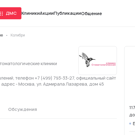
ДМС
Клиники
Акции
Публикации
Общение
ые
Колибри
томатологические клиники
лений, телефон +7 (499) 793-33-27, официальный сайт
й адрес - Москва, ул. Адмирала Лазарева, дом 45
11
Обсуждения
до