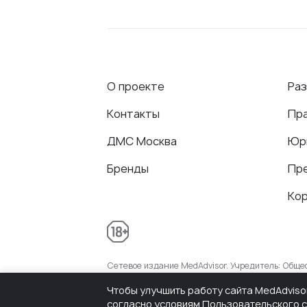
О проекте
Ра
Контакты
Пр
ДМС Москва
Юр
Бренды
Пр
Ко
Сетевое издание MedAdvisor. Учредитель: Общ
присвоенный Федеральной службой по надзору 
Чтобы улучшить работу сайта MedAdviso
согласно условиям
Пользовательского 