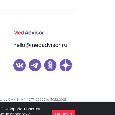
hello@medadvisor.ru
омер СМИ Эл № ФС77-82503 от 30.12.2021,
s. Они обрабатываются
сие на обработку
Понятно