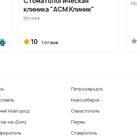
Стоматологическая
Мо
клиника "АСМ Клиник"
Москва
10
1 отзыв
рь
Петрозаводск
славль
Новосибирск
ний Новгород
Севастополь
тов-на-Дону
Пермь
ферополь
Ставрополь