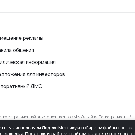
змещение рекламы
авила общения
идическая информация
едложения для инвесторов
рпоративный ДМС
ество с ограниченной ответственностью «МедЭдвайз». Регистрационный н
в сфере связи, информационных технологий и массовых коммуникаций.
r.ru, мы используем Яндекс.Метрику и собираем файлы cookie
соглашения
. Продолжая работу с сайтом, вы даете свое согла