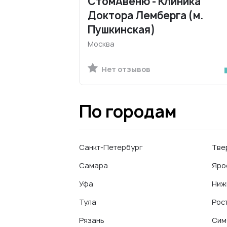
СтомАвеню - Клиника
Доктора Лемберга (м.
Пушкинская)
Москва
Нет отзывов
По городам
Санкт-Петербург
Тве
Самара
Яро
Уфа
Ниж
Тула
Рос
Рязань
Сим