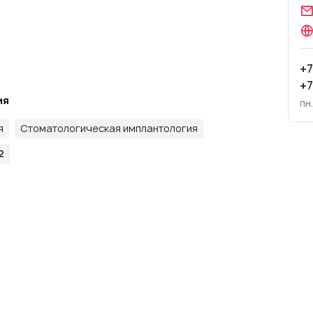
+7
+7
ия
пн
я
Стоматологическая имплантология
2