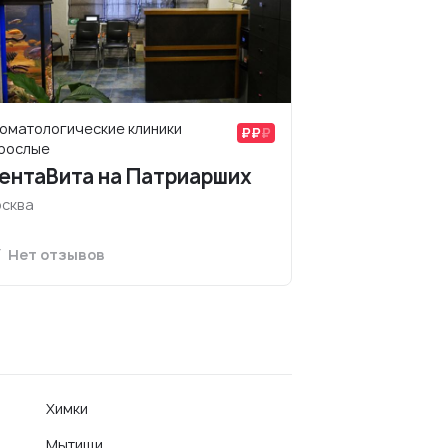
оматологические клиники
рослые
ентаВита на Патриарших
сква
Нет отзывов
Химки
Мытищи