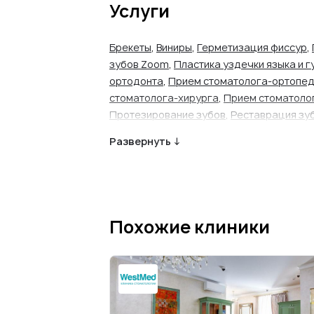
Услуги
Брекеты
,
Виниры
,
Герметизация фиссур
,
зубов Zoom
,
Пластика уздечки языка и г
ортодонта
,
Прием стоматолога-ортопе
стоматолога-хирурга
,
Прием стоматоло
Протезирование зубов
,
Реставрация зу
Удаление зуба (сложное)
Развернуть ↓
Похожие клиники