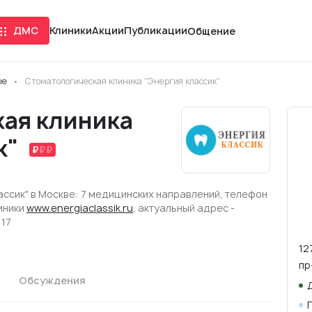
ДМС
Клиники
Акции
Публикации
Общение
ые
Стоматологическая клиника "Энергия классик"
ая клиника
к"
ссик" в Москве: 7 медицинских направлений, телефон
линики
www.energiaclassik.ru
, актуальный адрес -
 17
12
пр
Обсуждения