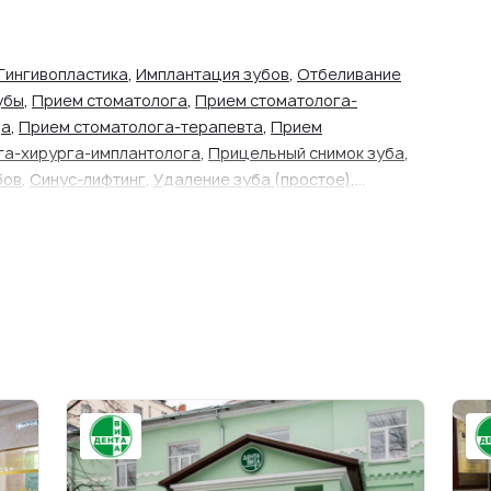
Гингивопластика
,
Имплантация зубов
,
Отбеливание
убы
,
Прием стоматолога
,
Прием стоматолога-
да
,
Прием стоматолога-терапевта
,
Прием
га-хирурга-имплантолога
,
Прицельный снимок зуба
,
бов
,
Синус-лифтинг
,
Удаление зуба (простое)
,