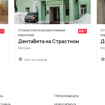
Стоматологические клиники
Ст
взрослые
вз
ДентаВита на Страстном
Д
Москва
Мо
Нет отзывов
рь
Петрозаводск
славль
Новосибирск