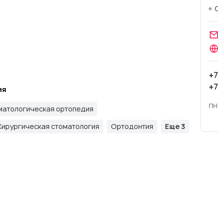
+7
+7
ия
пн
матологическая ортопедия
Хирургическая стоматология
Ортодонтия
Еще 3