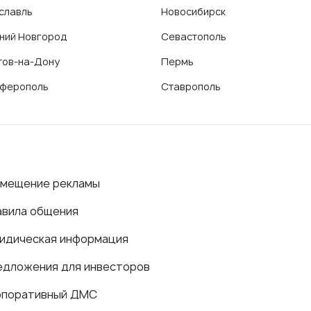
славль
Новосибирск
ний Новгород
Севастополь
тов-на-Дону
Пермь
ферополь
Ставрополь
змещение рекламы
авила общения
идическая информация
едложения для инвесторов
рпоративный ДМС