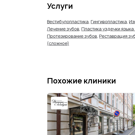
Услуги
Вестибулопластика
,
Гингивопластика
,
Из
Лечение зубов
,
Пластика уздечки языка 
Протезирование зубов
,
Реставрация зу
(сложное)
Похожие клиники