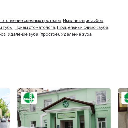
готовление съемных протезов
,
Имплантация зубов
,
и губы
,
Прием стоматолога
,
Прицельный снимок зуба
,
бов
,
Удаление зуба (простое)
,
Удаление зуба