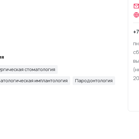
+7
пн
сб
ия
вы
(н
ургическая стоматология
20
атологическая имплантология
Пародонтология