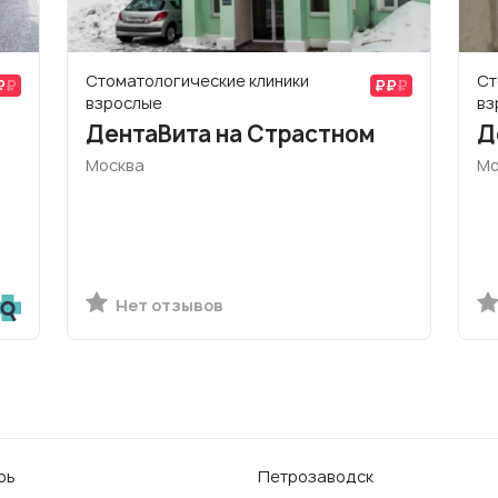
Стоматологические клиники
Ст
взрослые
вз
ДентаВита на Страстном
Д
Москва
Мо
Нет отзывов
рь
Петрозаводск