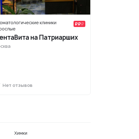
оматологические клиники
рослые
ентаВита на Патриарших
сква
Нет отзывов
Химки