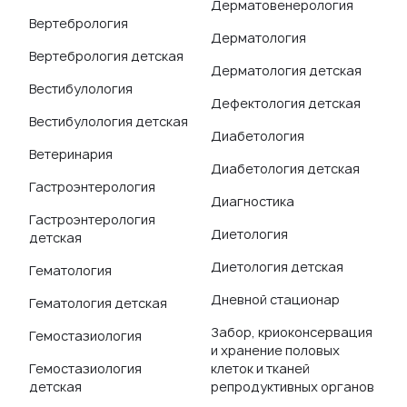
Дерматовенерология
Вертебрология
Дерматология
Вертебрология детская
Дерматология детская
Вестибулология
Дефектология детская
Вестибулология детская
Диабетология
Ветеринария
Диабетология детская
Гастроэнтерология
Диагностика
Гастроэнтерология
Диетология
детская
Диетология детская
Гематология
Дневной стационар
Гематология детская
Забор, криоконсервация
Гемостазиология
и хранение половых
Гемостазиология
клеток и тканей
детская
репродуктивных органов