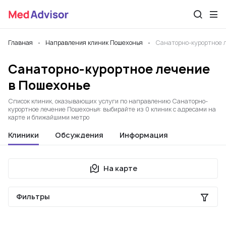
Главная
Направления клиник Пошехонья
Санаторно-курортное 
Санаторно-курортное лечение
в Пошехонье
Список клиник, оказывающих услуги по направлению Санаторно-
курортное лечение Пошехонья: выбирайте из 0 клиник с адресами на
карте и ближайшими метро
Клиники
Обсуждения
Информация
На карте
Фильтры