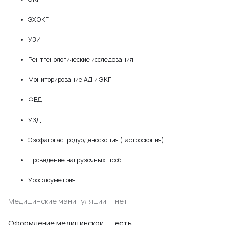
ЭХОКГ
УЗИ
Рентгенологические исследования
Мониторирование АД и ЭКГ
ФВД
УЗДГ
Эзофагогастродуоденоскопия (гастроскопия)
Проведение нагрузочных проб
Урофлоуметрия
Медицинские манипуляции
нет
Оформление медицинской
есть