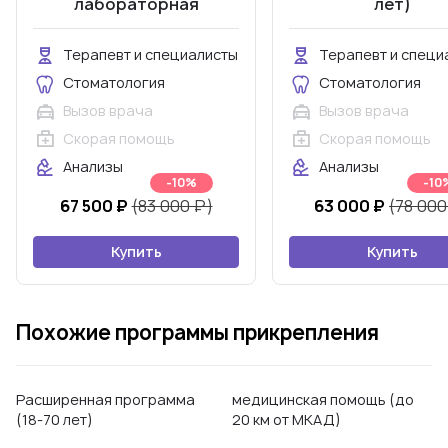
лабораторная
лет)
диагностика (18-70 лет)
Терапевт и специалисты
Терапевт и специ
Стоматология
Стоматология
Вызов врача
Вызов врача
Скорая помощь
Скорая помощь
Анализы
Анализы
-10%
-10
67 500 ₽
(83 000 ₽)
63 000 ₽
(78 000
Купить
Купить
Похожие программы прикрепления
Расширенная программа
медицинская помощь (до
(18-70 лет)
20 км от МКАД)