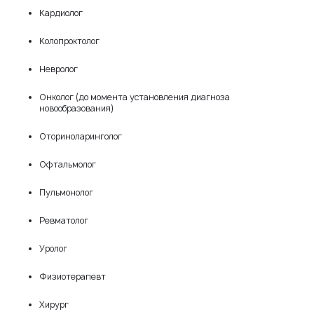
Кардиолог
Колопроктолог
Невролог
Онколог (до момента установления диагноза
новообразования)
Оториноларинголог
Офтальмолог
Пульмонолог
Ревматолог
Уролог
Физиотерапевт
Хирург