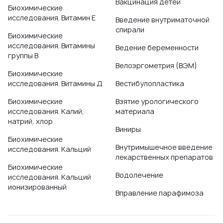
Вакцинация детей
Биохимические
исследования. Витамин Е
Введение внутриматочной
спирали
Биохимические
исследования. Витамины
Ведение беременности
группы B
Велоэргометрия (ВЭМ)
Биохимические
исследования. Витамины Д
Вестибулопластика
Биохимические
Взятие урологического
исследования. Калий,
материала
натрий, хлор
Виниры
Биохимические
Внутримышечное введение
исследования. Кальций
лекарственных препаратов
Биохимические
Водолечение
исследования. Кальций
ионизированный
Вправление парафимоза