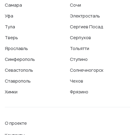
Ультразвуковое исследование (УЗИ)
,
Цитологические
Самара
Сочи
исследования. Жидкостная цитология
,
Уфа
Электросталь
Электрокардиография (ЭКГ)
Тула
Сергиев Посад
Тверь
Серпухов
Ярославль
Тольятти
Симферополь
Ступино
Севастополь
Солнечногорск
Ставрополь
Чехов
Химки
Фрязино
О проекте