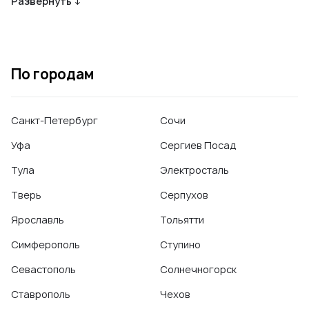
Развернуть ↓
имплантолога
,
Прицельный снимок зуба
,
Протезирование
зубов
,
Профессиональная гигиена полости рта
,
Реставрация зубов
,
Синус-лифтинг
,
Удаление зуба
(простое)
,
Удаление зуба (сложное)
,
Фторирование зубов
По городам
Санкт-Петербург
Сочи
Уфа
Сергиев Посад
Тула
Электросталь
Тверь
Серпухов
Ярославль
Тольятти
Симферополь
Ступино
Севастополь
Солнечногорск
Ставрополь
Чехов