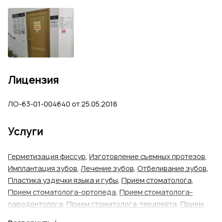
Лицензия
ЛО-63-01-004640 от 25.05.2018
Услуги
Герметизация фиссур
,
Изготовление съемных протезов
,
Имплантация зубов
,
Лечение зубов
,
Отбеливание зубов
,
Пластика уздечки языка и губы
,
Прием стоматолога
,
Прием стоматолога-ортопеда
,
Прием стоматолога-
пародонтолога
,
Прием стоматолога-терапевта
,
Прием
стоматолога-хирурга
,
Прием стоматолога-хирурга-