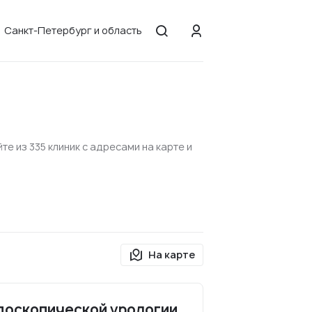
Санкт-Петербург и область
е из 335 клиник с адресами на карте и
На карте
доскопической урологии