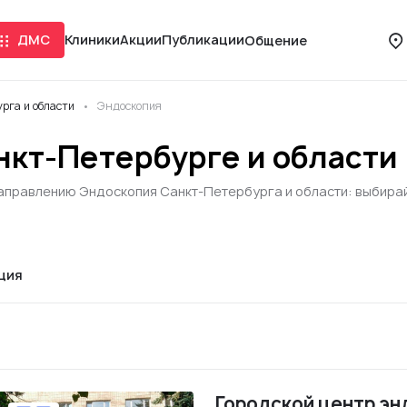
ДМС
Клиники
Акции
Публикации
Общение
рга и области
Эндоскопия
нкт-Петербурге и области
аправлению Эндоскопия Санкт-Петербурга и области: выбирайт
ция
Городской центр эн