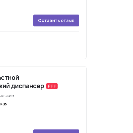
Оставить отзыв
астной
кий диспансер
ческие
ская