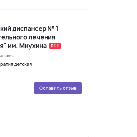
кий диспансер № 1
тельного лечения
я" им. Мнухина
ческие
ерапия детская
Оставить отзыв