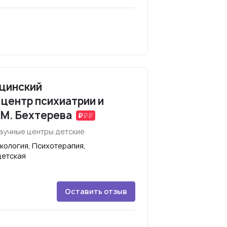
цинский
центр психиатрии и
.М. Бехтерева
аучные центры детские
кология, Психотерапия,
детская
Оставить отзыв