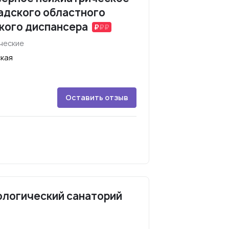
адского областного
кого диспансера
ческие
ская
Оставить отзыв
ологический санаторий