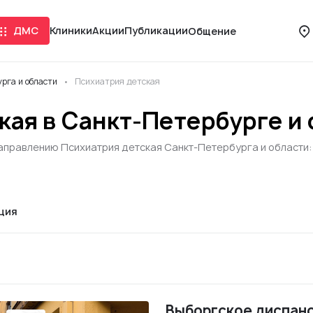
ДМС
Клиники
Акции
Публикации
Общение
рга и области
Психиатрия детская
кая в Санкт-Петербурге и
аправлению Психиатрия детская Санкт-Петербурга и области: 
ция
Выборгское диспан