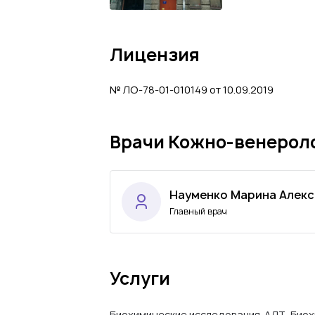
Лицензия
№ ЛО-78-01-010149 от 10.09.2019
Врачи Кожно-венероло
Науменко Марина Алек
Главный врач
Услуги
Биохимические исследования. АЛТ
,
Биох