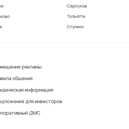
ки
Серпухов
ково
Тольятти
и
Ступино
змещение рекламы
авила общения
идическая информация
едложения для инвесторов
рпоративный ДМС