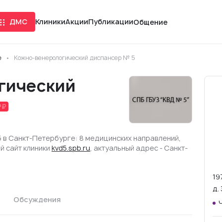
ДМС
Клиники
Акции
Публикации
Общение
е
Кожно-венерологический диспансер № 5
гический
 в Санкт-Петербурге: 8 медицинских направлений,
й сайт клиники
kvd5.spb.ru
, актуальный адрес - Санкт-
19
д.
Обсуждения