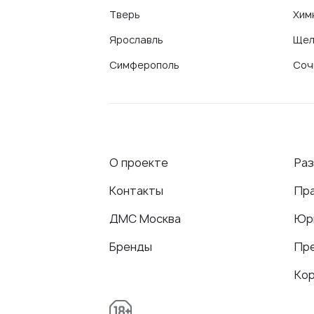
Тверь
Хим
Ярославль
Щел
Симферополь
Соч
О проекте
Ра
Контакты
Пр
ДМС Москва
Юр
Бренды
Пр
Ко