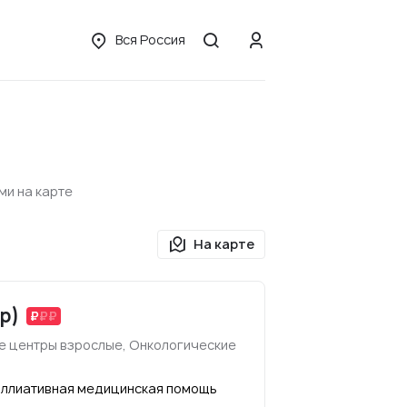
Вся Россия
ми на карте
На карте
р)
е центры взрослые, Онкологические
аллиативная медицинская помощь