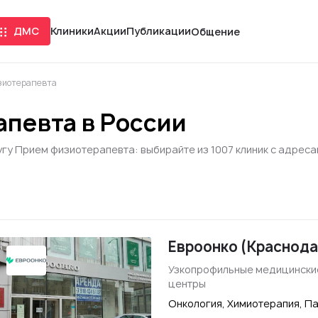
ДМС
Клиники
Акции
Публикации
Общение
зиотерапевта
певта в России
гу Прием физиотерапевта: выбирайте из 1007 клиник с адреса
Евроонко (Краснода
Узкопрофильные медицински
центры
Онкология, Химиотерапия, П