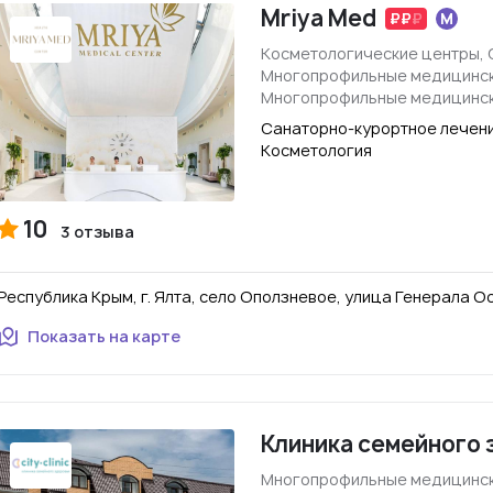
Mriya Med
Косметологические центры, 
Многопрофильные медицинск
Многопрофильные медицинск
Санаторно-курортное лечени
Косметология
10
3 отзыва
Республика Крым, г. Ялта, село Оползневое, улица Генерала О
Показать на карте
Клиника семейного з
Многопрофильные медицинск