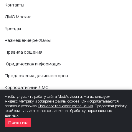
Контакты
ДМС Москва
Бренды
Размещение рекламы
Правила общения
Юридическая информация
Предложения для инвесторов
Корпоративный ДМС
Чтобы улучшить работу сайта MedAdvisor.ru, мы используем
Яндекс.Метрику и собираем файлы cookies. Они обрабатываются
согласно условиям
Пользовательского соглашения
. Продолжая работу
с сайтом, вы даете свое согласие на обработку персональных
данных.
Понятно