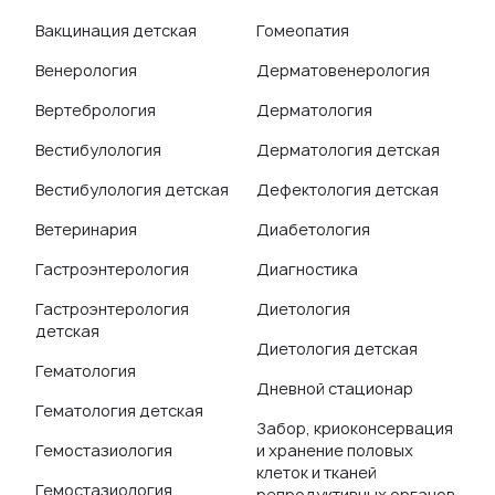
Вакцинация детская
Гомеопатия
Венерология
Дерматовенерология
Вертебрология
Дерматология
Вестибулология
Дерматология детская
Вестибулология детская
Дефектология детская
Ветеринария
Диабетология
Гастроэнтерология
Диагностика
Гастроэнтерология
Диетология
детская
Диетология детская
Гематология
Дневной стационар
Гематология детская
Забор, криоконсервация
Гемостазиология
и хранение половых
клеток и тканей
Гемостазиология
репродуктивных органов