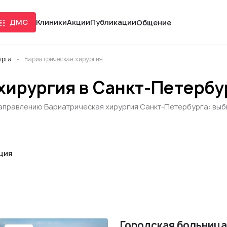
ДМС
Клиники
Акции
Публикации
Общение
урга
Бариатрическая хирургия
хирургия в Санкт-Петербу
аправлению Бариатрическая хирургия Санкт-Петербурга: выбир
ция
Городская больница