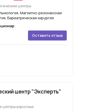
огические центры
льмология, Магнитно-резонансная
гия, Бариатрическая хирургия
ационар
Оставить отзыв
ский центр "Экспертъ"
е центры взрослые