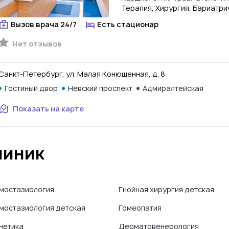
Терапия, Хирургия, Бариатри
Вызов врача 24/7
Есть стационар
Нет отзывов
Санкт-Петербург, ул. Малая Конюшенная, д. 8
Гостиный двор
Невский проспект
Адмиралтейская
Показать на карте
линик
мостазиология
Гнойная хирургия детская
мостазиология детская
Гомеопатия
нетика
Дерматовенерология