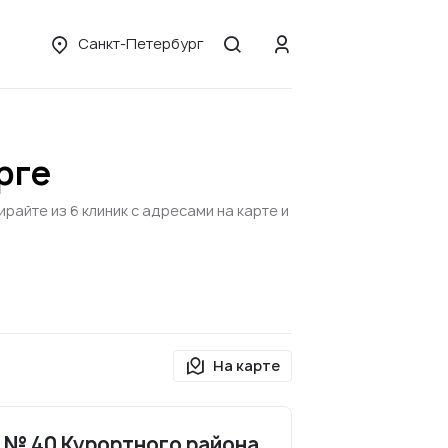
Санкт-Петербург
рге
айте из 6 клиник с адресами на карте и
На карте
 № 40 Курортного района