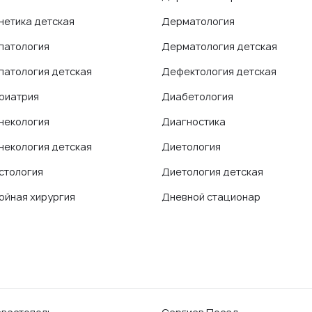
нетика детская
Дерматология
патология
Дерматология детская
патология детская
Дефектология детская
риатрия
Диабетология
некология
Диагностика
некология детская
Диетология
стология
Диетология детская
ойная хирургия
Дневной стационар