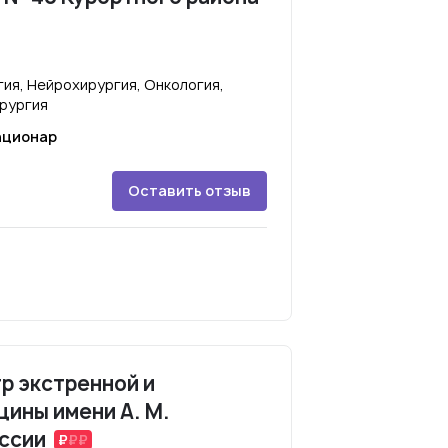
ия, Нейрохирургия, Онкология,
ирургия
ационар
Оставить отзыв
р экстренной и
ины имени А. М.
ссии