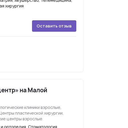
иатрия, Акушерство, Телемедицина,
ая хирургия
Оставить отзыв
центр» на Малой
логические клиники взрослые,
Центры пластической хирургии,
ие центры взрослые
 и ортопедия, Стоматология,