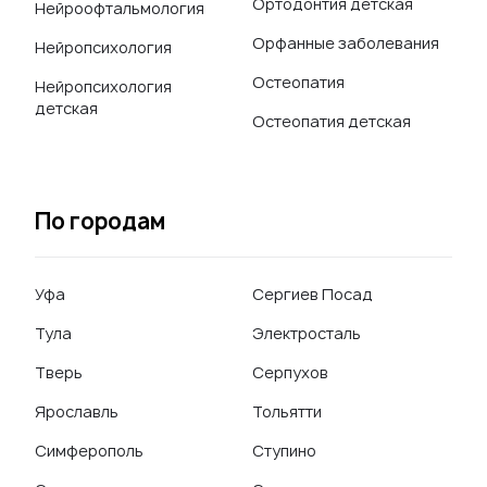
Ортодонтия детская
Нейроофтальмология
Орфанные заболевания
Нейропсихология
Остеопатия
Нейропсихология
детская
Остеопатия детская
По городам
Уфа
Сергиев Посад
Тула
Электросталь
Тверь
Серпухов
Ярославль
Тольятти
Симферополь
Ступино