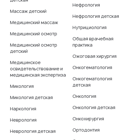
Нефрология
Массаж детский
Нефрология детская
Медицинский массаж
Нутрициология
Медицинский осмотр
Общая врачебная
Медицинский осмотр
практика
детский
Ожоговая хирургия
Медицинское
Онкогематология
освидетельствование и
медицинская экспертиза
Онкогематология
детская
Микология
Онкология
Микология детская
Онкология детская
Наркология
Онкохирургия
Неврология
Ортодонтия
Неврология детская