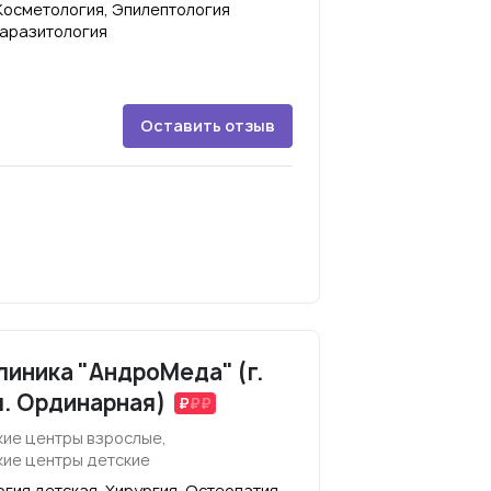
Косметология, Эпилептология
Паразитология
Оставить отзыв
иника "АндроМеда" (г.
л. Ординарная)
ие центры взрослые,
ие центры детские
гия детская, Хирургия, Остеопатия,