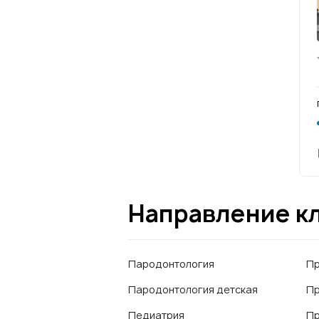
Направление к
Пародонтология
П
Пародонтология детская
Пр
Педиатрия
Пр