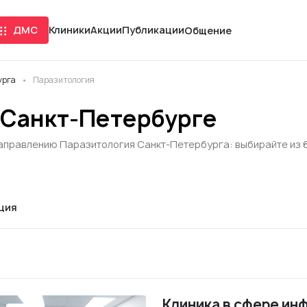
ДМС
Клиники
Акции
Публикации
Общение
урга
Паразитология
 Санкт-Петербурге
направлению Паразитология Санкт-Петербурга: выбирайте из 6 
ция
Клиника в сфере ин