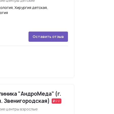
ие центры детские
ология, Хирургия детская,
огия
Оставить отзыв
иника "АндроМеда" (г.
л. Звенигородская)
ие центры взрослые