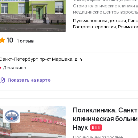
Стоматологические клиники 
медицинские центры взросл
Пульмонология детская, Гин
Гастроэнтерология, Ревмато
10
1 отзыв
Санкт-Петербург, пр-кт Маршака, д. 4
Девяткино
Показать на карте
Поликлиника. Санк
клиническая больни
Наук
Поликлиники взрослые