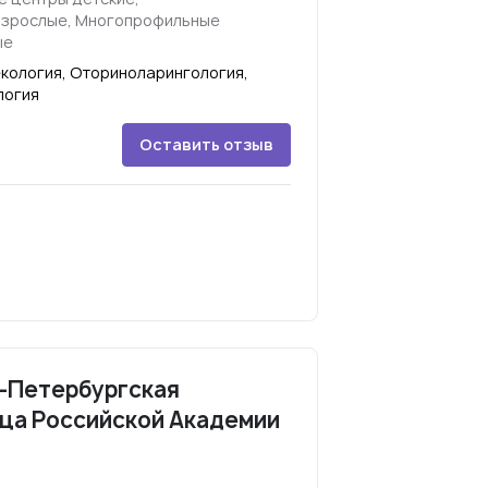
взрослые, Многопрофильные
ые
екология, Оториноларингология,
логия
Оставить отзыв
т-Петербургская
ца Российской Академии