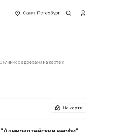
Санкт-Петербург
 клиник с адресами на карте и
На карте
 "Адмиралтейские верфи"