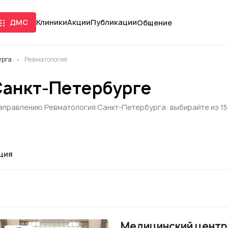
ДМС
Клиники
Акции
Публикации
Общение
урга
Ревматология
Санкт-Петербурге
аправлению Ревматология Санкт-Петербурга: выбирайте из 150
ция
Медицинский центр