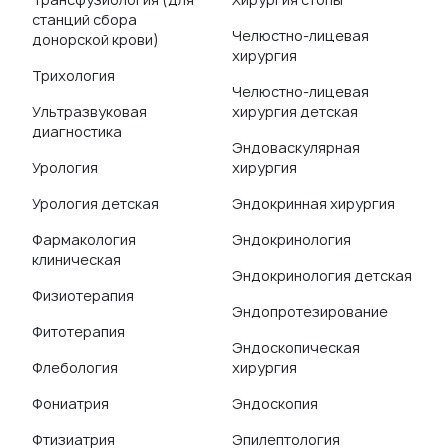
станций сбора
Челюстно-лицевая
донорской крови)
хирургия
Трихология
Челюстно-лицевая
Ультразвуковая
хирургия детская
диагностика
Эндоваскулярная
Урология
хирургия
Урология детская
Эндокринная хирургия
Фармакология
Эндокринология
клиническая
Эндокринология детская
Физиотерапия
Эндопротезирование
Фитотерапия
Эндоскопическая
Флебология
хирургия
Фониатрия
Эндоскопия
Фтизиатрия
Эпилептология