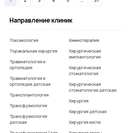
1
2
3
4
5
...
31
Направление клиник
Токсикология
Химиотерапия
Торакальная хирургия
Хирургическая
имплантология
Травматология и
ортопедия
Хирургическая
стоматология
Травматология и
ортопедия детская
Хирургическая
стоматология детская
Трансплантология
Хирургия
Трансфузиология
Хирургия детская
Трансфузиология
детская
Хирургия кисти
Трансфузиология (для
Хирургия стопы