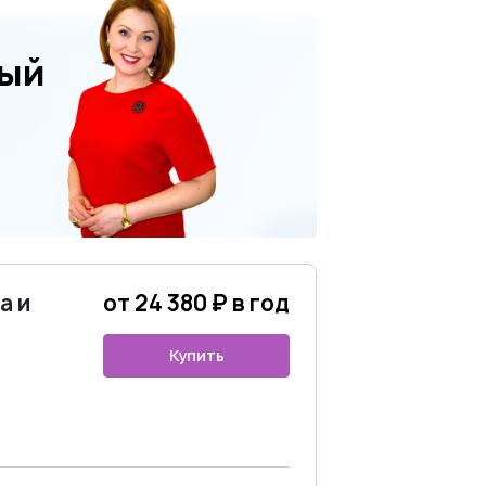
ный
а и
от 24 380 ₽ в год
Купить