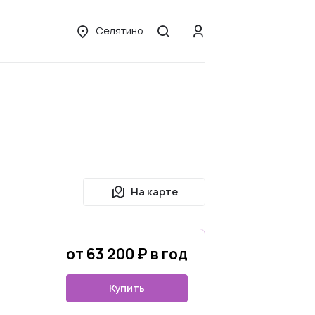
Селятино
На карте
от 63 200 ₽ в год
Купить