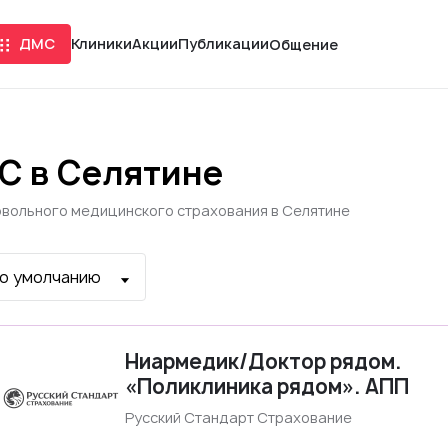
ДМС
Клиники
Акции
Публикации
Общение
С в Селятине
овольного медицинского страхования в Селятине
Ниармедик/Доктор рядом.
«Поликлиника рядом». АПП
Русский Стандарт Страхование