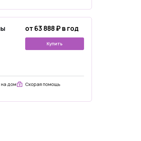
ны
от 63 888 ₽ в год
Купить
 на дом
Скорая помощь