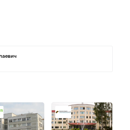
лаевич