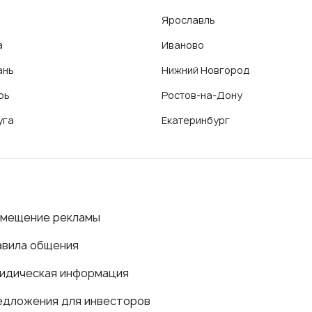
Ярославль
а
Иваново
ань
Нижний Новгород
рь
Ростов-на-Дону
уга
Екатеринбург
змещение рекламы
авила общения
идическая информация
едложения для инвесторов