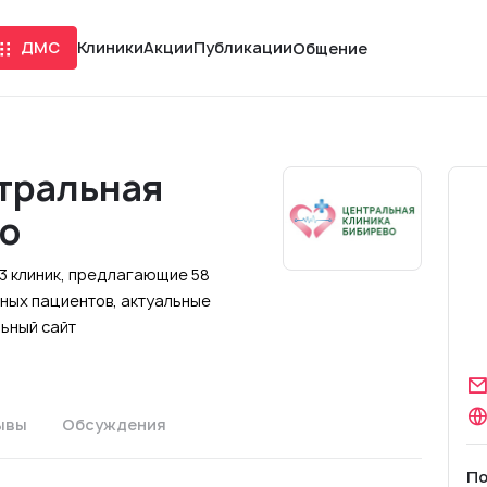
ДМС
Клиники
Акции
Публикации
Общение
тральная
о
 3 клиник, предлагающие 58
ных пациентов, актуальные
льный сайт
ывы
Обсуждения
По