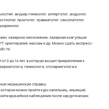
остей: акушер-гинеколог, аллерголог, андролог,
остеопат, проктолог, травматолог, сексопатолог,
ндокринолог.
я вен, лазерное омоложение, лазерная коагуляция
РТ, криотерапия, массаж и др. Можно сдать экспресс-
VID-19.
от 0 до 14 лет, в которую входит прикрепление к
дерматолога, гинеколога, отоларинголога и
имую медицинскую справку.
 котором можно пройти курс капельниц, инъекций,
пройти врачебное наблюдение после хирургических