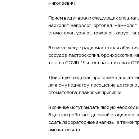
Николаевич.
Прием ведут врачи следующих специальн
нарколог, невролог, ортопед, маммолог, 
стоматолог, уролог, трихолог, хирург, э
В списке услуг: радиочастотная абляци
сосудов, гастроскопия, бронхоскопия, М
тест на COVID-19 и тест на антитела к CO
Действует годовая программа для детей 
личному педиатру, посещение детского 
стоматолога, плановые прививки.
В клинике могут выдать любую необход
В центре работает дневной стационар, в
сдать лабораторные анализы, а также 
вмешательств.