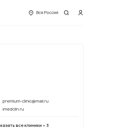
Вся Россия
premium-clinic@mail.ru
imedclin.ru
казать все клиники • 3