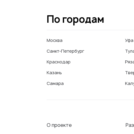
По городам
Москва
Уфа
Санкт-Петербург
Тул
Краснодар
Ряз
Казань
Тве
Самара
Кал
О проекте
Ра