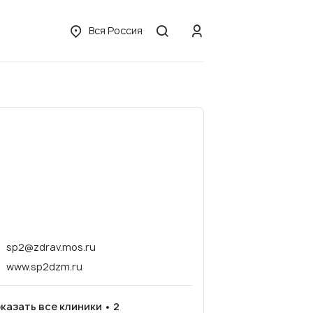
Вся Россия
sp2@zdrav.mos.ru
www.sp2dzm.ru
казать все клиники • 2