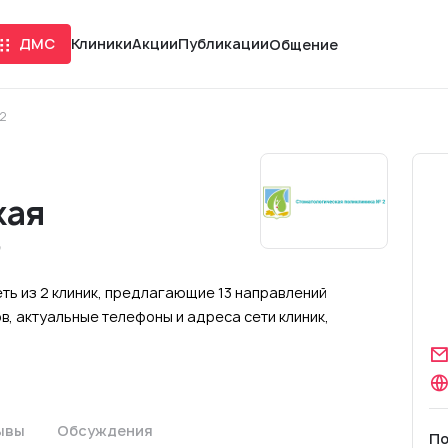
ДМС
Клиники
Акции
Публикации
Общение
 2
кая
2
ть из 2 клиник, предлагающие 13 направлений
, актуальные телефоны и адреса сети клиник,
ывы
Обсуждения
По