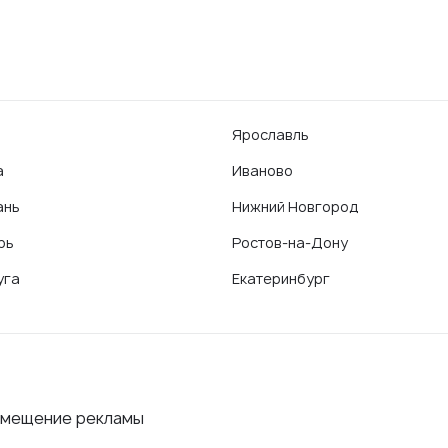
Ярославль
а
Иваново
ань
Нижний Новгород
рь
Ростов-на-Дону
уга
Екатеринбург
змещение рекламы