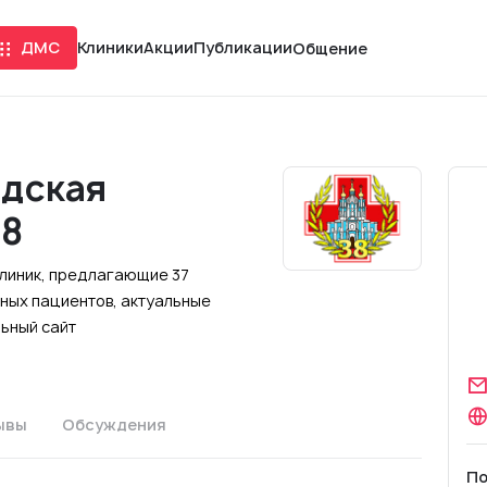
ДМС
Клиники
Акции
Публикации
Общение
одская
38
 клиник, предлагающие 37
ных пациентов, актуальные
льный сайт
ывы
Обсуждения
По