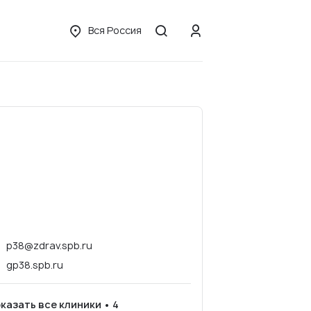
Вся Россия
p38@zdrav.spb.ru
gp38.spb.ru
казать все клиники • 4