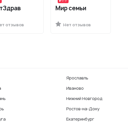
тЗдрав
Мир семьи
ет отзывов
Нет отзывов
Ярославль
а
Иваново
ань
Нижний Новгород
рь
Ростов-на-Дону
уга
Екатеринбург