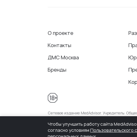
О проекте
Ра
Контакты
Пр
ДМС Москва
Юр
Бренды
Пр
Ко
Сетевое издание MedAdvisor. Учредитель: Общ
присвоенный Федеральной службой по надзору 
Чтобы улучшить работу сайта MedAdviso
согласно условиям
Пользовательского 
персональных данных.