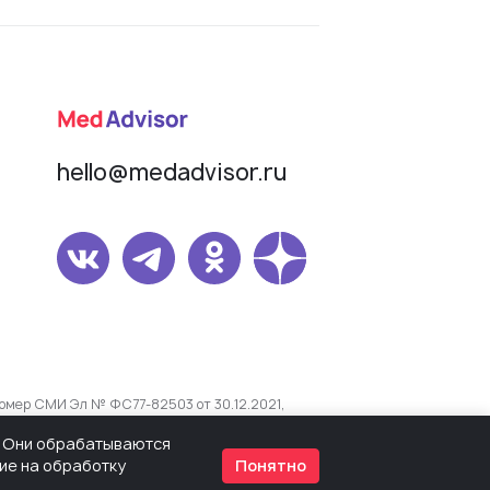
hello@medadvisor.ru
омер СМИ Эл № ФС77-82503 от 30.12.2021,
s. Они обрабатываются
сие на обработку
Понятно