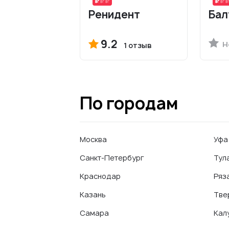
Ренидент
Бал
9.2
Н
1 отзыв
По городам
Москва
Уфа
Санкт-Петербург
Тул
Краснодар
Ряз
Казань
Тве
Самара
Кал