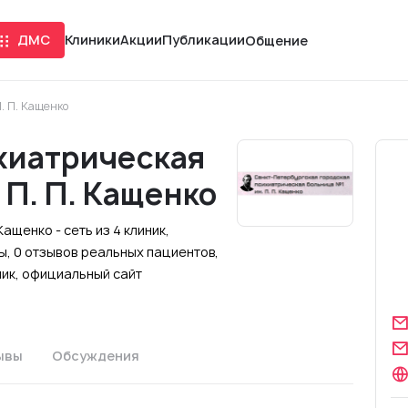
ДМС
Клиники
Акции
Публикации
Общение
. П. Кащенко
хиатрическая
 П. П. Кащенко
ащенко - сеть из 4 клиник,
, 0 отзывов реальных пациентов,
ник, официальный сайт
ывы
Обсуждения