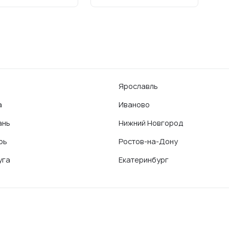
Ярославль
а
Иваново
ань
Нижний Новгород
рь
Ростов-на-Дону
уга
Екатеринбург