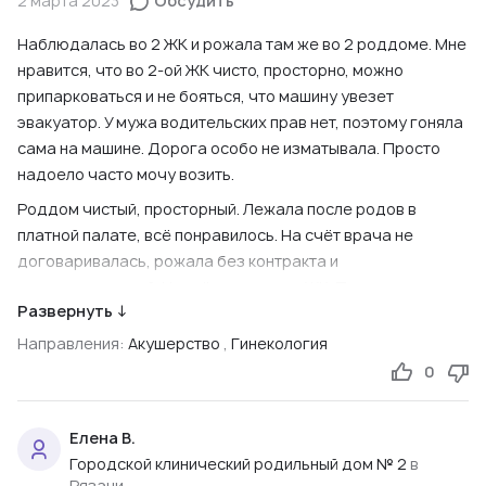
2 марта 2023
Обсудить
Наблюдалась во 2 ЖК и рожала там же во 2 роддоме. Мне
нравится, что во 2-ой ЖК чисто, просторно, можно
припарковаться и не бояться, что машину увезет
эвакуатор. У мужа водительских прав нет, поэтому гоняла
сама на машине. Дорога особо не изматывала. Просто
надоело часто мочу возить.
Роддом чистый, просторный. Лежала после родов в
платной палате, всё понравилось. На счёт врача не
договаривалась, рожала без контракта и
договоренностей. Насчёт приписки к ЖК. При мне как-то
Развернуть ↓
девушка пришла, хотела приписаться. Ей сказали, что
если врач и заведующая будут не против, то припишут.
Направления:
Акушерство
,
Гинекология
Она сказала, что с врачом уже есть договоренность, всё
0
ок. Ей сказали тут же писать заявление на имя
заведующей. Возьмите с собой полис, паспорт, СНИЛС
Елена В.
(вроде тоже нужен).
Городской клинический родильный дом № 2
в
Ссылка на первоисточник
Рязани