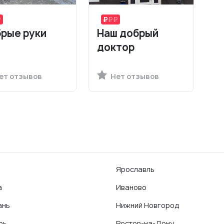
рые руки
Наш добрый
доктор
ет отзывов
Нет отзывов
Ярославль
а
Иваново
ань
Нижний Новгород
рь
Ростов-на-Дону