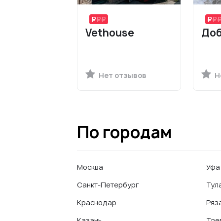
Vethouse
Доб
Нет отзывов
Н
По городам
Москва
Уфа
Санкт-Петербург
Тул
Краснодар
Ряз
Казань
Тве