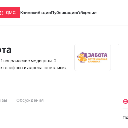
ДМС
Клиники
Акции
Публикации
Общение
ота
е 1 направление медицины, 0
 телефоны и адреса сети клиник,
ывы
Обсуждения
По