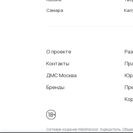
Самара
Кал
О проекте
Ра
Контакты
Пр
ДМС Москва
Юр
Бренды
Пр
Ко
Сетевое издание MedAdvisor. Учредитель: Общ