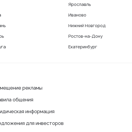
Ярославль
а
Иваново
ань
Нижний Новгород
рь
Ростов-на-Дону
уга
Екатеринбург
змещение рекламы
авила общения
идическая информация
едложения для инвесторов