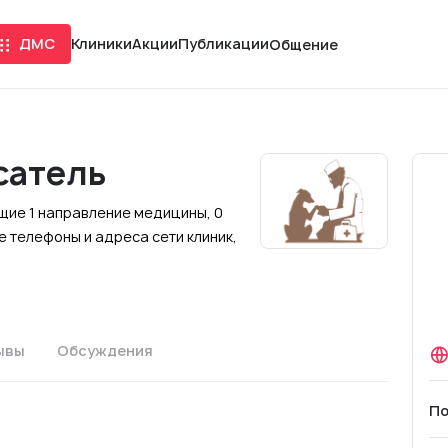
ДМС
Клиники
Акции
Публикации
Общение
сатель
ющие 1 направление медицины, 0
 телефоны и адреса сети клиник,
ывы
Обсуждения
По