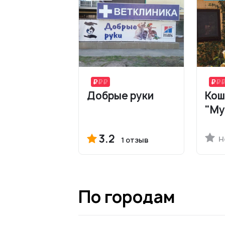
Добрые руки
Кош
"Му
3.2
Н
1 отзыв
По городам