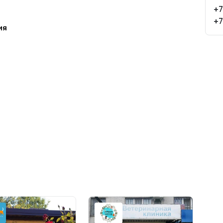
+7
+7
ия