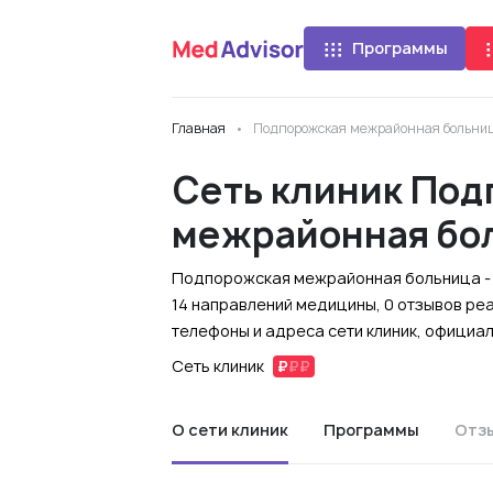
Программы
Главная
Подпорожская межрайонная больни
Сеть клиник По
межрайонная бо
Подпорожская межрайонная больница - 
14 направлений медицины, 0 отзывов ре
телефоны и адреса сети клиник, официа
Сеть клиник
О сети клиник
Программы
Отз