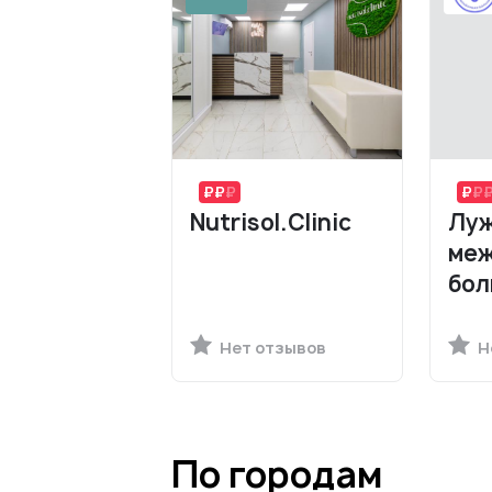
Nutrisol.Clinic
Луж
меж
бол
Нет отзывов
Н
По городам