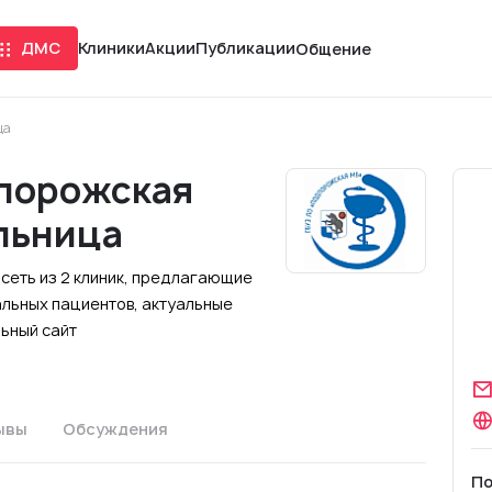
ДМС
Клиники
Акции
Публикации
Общение
ца
дпорожская
льница
сеть из 2 клиник, предлагающие
альных пациентов, актуальные
льный сайт
ывы
Обсуждения
По