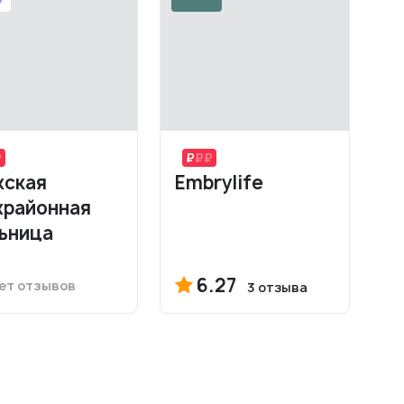
ская
Embrylife
районная
ьница
6.27
ет отзывов
3 отзыва