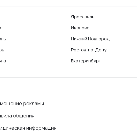
Ярославль
а
Иваново
ань
Нижний Новгород
рь
Ростов-на-Дону
уга
Екатеринбург
змещение рекламы
авила общения
идическая информация