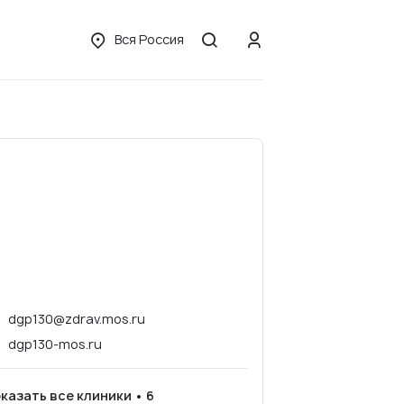
Вся Россия
dgp130@zdrav.mos.ru
dgp130-mos.ru
казать все клиники • 6