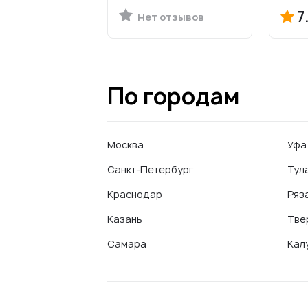
7
Нет отзывов
По городам
Москва
Уфа
Санкт-Петербург
Тул
Краснодар
Ряз
Казань
Тве
Самара
Кал