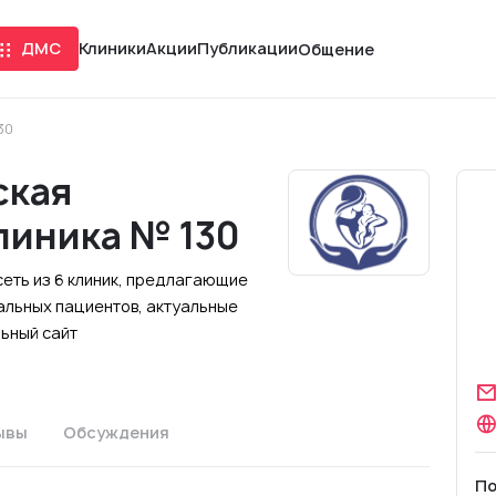
ДМС
Клиники
Акции
Публикации
Общение
30
ская
линика № 130
сеть из 6 клиник, предлагающие
альных пациентов, актуальные
льный сайт
ывы
Обсуждения
По