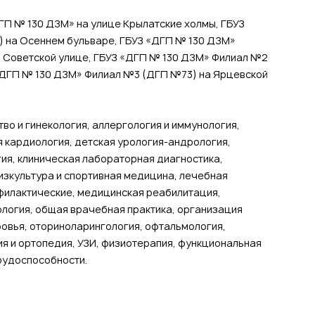
ДГП № 130 ДЗМ» на улице Крылатские холмы, ГБУЗ
 на Осеннем бульваре, ГБУЗ «ДГП № 130 ДЗМ»
на Советской улице, ГБУЗ «ДГП № 130 ДЗМ» Филиал №2
 «ДГП № 130 ДЗМ» Филиал №3 (ДГП №73) на Ярцевской
о и гинекология, аллергология и иммунология,
я кардиология, детская урология-андрология,
гия, клиническая лабораторная диагностика,
изкультура и спортивная медицина, лечебная
филактические, медицинская реабилитация,
логия, общая врачебная практика, организация
овья, оториноларингология, офтальмология,
ия и ортопедия, УЗИ, физиотерапия, функциональная
рудоспособности.