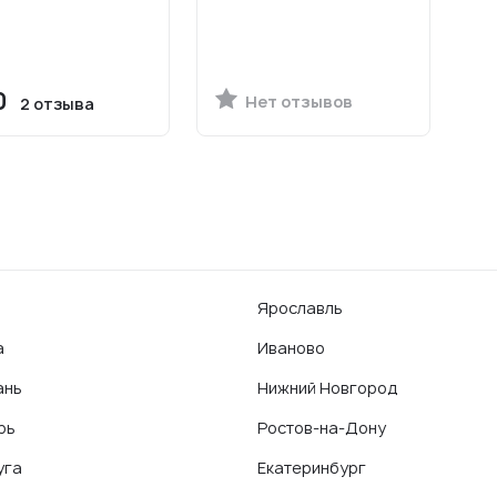
0
Нет отзывов
2 отзыва
Ярославль
а
Иваново
ань
Нижний Новгород
рь
Ростов-на-Дону
уга
Екатеринбург