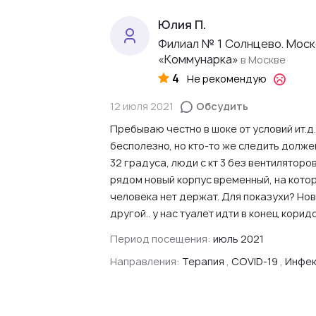
Юлия П.
Филиал № 1 Солнцево. Моск
«Коммунарка»
в Москве
4
Не рекомендую
12 июля 2021
Обсудить
Пребываю честно в шоке от условий ит.д
бесполезно, но кто-то же следить долже
32 градуса, люди с кт 3 без вентиляторо
рядом новый корпус временный, на котор
человека нет держат. Для показухи? Нов
другой.. у нас туалет идти в конец коридо
Период посещения:
июль 2021
Направления:
Терапия
,
COVID-19
,
Инфек