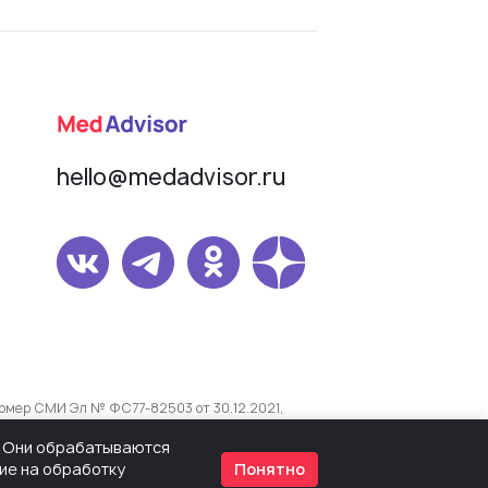
hello@medadvisor.ru
омер СМИ Эл № ФС77-82503 от 30.12.2021,
s. Они обрабатываются
сие на обработку
Понятно