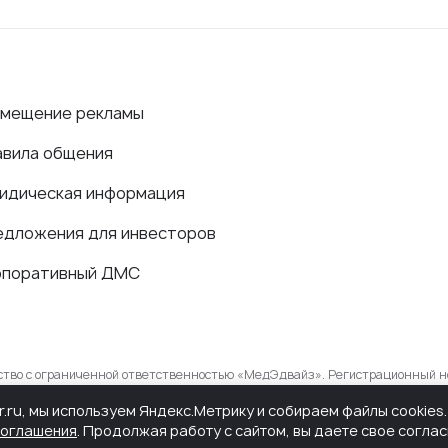
змещение рекламы
авила общения
идическая информация
едложения для инвесторов
рпоративный ДМС
ество с ограниченной ответственностью «МедЭдвайз». Регистрационный н
в сфере связи, информационных технологий и массовых коммуникаций.
r.ru, мы используем Яндекс.Метрику и собираем файлы cookie
соглашения
. Продолжая работу с сайтом, вы даете свое согла