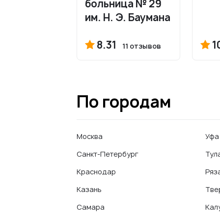
больница № 29
им. Н. Э. Баумана
8.31
1
11 отзывов
По городам
Москва
Уфа
Санкт-Петербург
Тул
Краснодар
Ряз
Казань
Тве
Самара
Кал