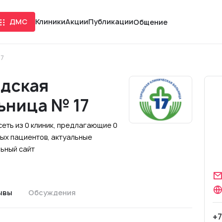
ДМС
Клиники
Акции
Публикации
Общение
17
одская
ьница № 17
сеть из 0 клиник, предлагающие 0
ых пациентов, актуальные
льный сайт
ывы
Обсуждения
+7