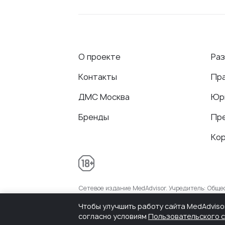
О проекте
Ра
Контакты
Пр
ДМС Москва
Юр
Бренды
Пр
Ко
Сетевое издание MedAdvisor. Учредитель: Общ
присвоенный Федеральной службой по надзору 
Чтобы улучшить работу сайта MedAdviso
согласно условиям
Пользовательского 