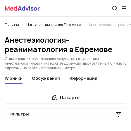
Главная
Направления клиник Ефремова
Анестезиология-реаним
Анестезиология-
реаниматология в Ефремове
Список клиник, оказывающих услуги по направлению
Анестезиология-реаниматология Ефремова: выбирайте из 1 клиники с
адресами на карте и ближайшими метро
Клиники
Обсуждения
Информация
На карте
Фильтры